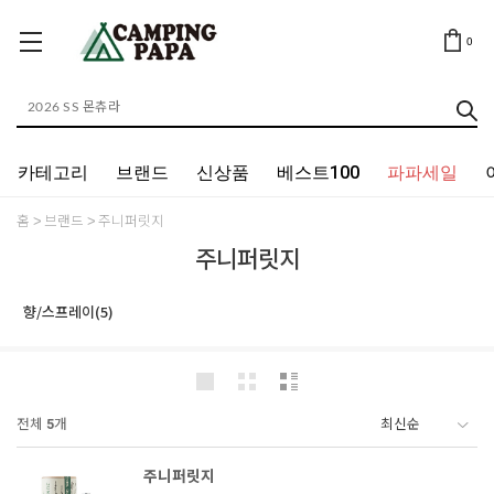
0
카테고리
브랜드
신상품
베스트100
파파세일
홈
브랜드
주니퍼릿지
주니퍼릿지
향/스프레이(5)
전체
5
개
주니퍼릿지