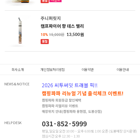
품절
SOLD OUT
주니퍼릿지
캠프파이어 향 데스 밸리
10%
15,000원
13,500원
품절
SOLD OUT
회사소개
개인정보처리방침
이용약관
이용안내
NEWS & NOTICE
2026 씨투써밋 트래블 픽!!
캠핑파파 리뉴얼 기념 출석체크 이벤트!
캠핑파파 회원등급 할인혜택
캠핑파파 리얼리뷰 이벤트
매장위치 안내(캠핑파파 용현점, 도봉산점)
031·852·5999
HELP DESK
평일,일요일 오전 10:00 ~ 오후 6:00토 1:00 오픈 (도봉매장 상시운영)
점심시간 오후 12:30 ~ 1:30