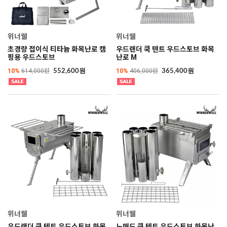
위너웰
위너웰
초경량 접이식 티타늄 화목난로 캠
우드랜더 쿡 텐트 우드스토브 화목
핑용 우드스토브
난로 M
10%
614,000원
10%
406,000원
552,600원
365,400원
위너웰
위너웰
우드랜더 쿡 텐트 우드스토브 화목
노매드 쿡 텐트 우드스토브 화목난