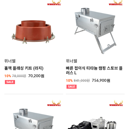
위너웰
위너웰
홀잭 플래싱 키트 (라지)
빠른 접이식 티타늄 캠핑 스토브 플
러스 L
10%
78,000원
70,200원
10%
841,000원
756,900원