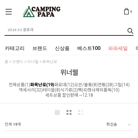
0
카테고리
브랜드
신상품
베스트100
파파세일
홈
브랜드
위너웰
화목난로
위너웰
전체상품(1)
화목난로(19)
화로대(12)
오븐/물통(8)
연통(28)
그릴(14)
액세서리(32)
테이블(8)
식기류(2)
펙(4)
행사제외품목(10)
세트상품 할인판매 ~12.18
전체
19
개