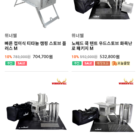
위너웰
위너웰
빠른 접이식 티타늄 캠핑 스토브 플
노매드 쿡 텐트 우드스토브 화목난
러스 M
로 패키지 M
10%
783,000원
10%
592,000원
704,700원
532,800원