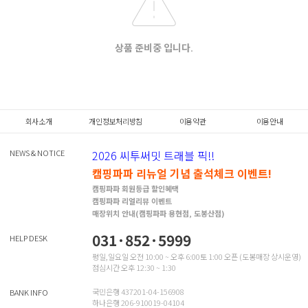
상품 준비중 입니다.
회사소개
개인정보처리방침
이용약관
이용안내
NEWS & NOTICE
2026 씨투써밋 트래블 픽!!
캠핑파파 리뉴얼 기념 출석체크 이벤트!
캠핑파파 회원등급 할인혜택
캠핑파파 리얼리뷰 이벤트
매장위치 안내(캠핑파파 용현점, 도봉산점)
031·852·5999
HELP DESK
평일,일요일 오전 10:00 ~ 오후 6:00토 1:00 오픈 (도봉매장 상시운영)
점심시간 오후 12:30 ~ 1:30
국민은행 437201-04-156908
BANK INFO
하나은행 206-910019-04104