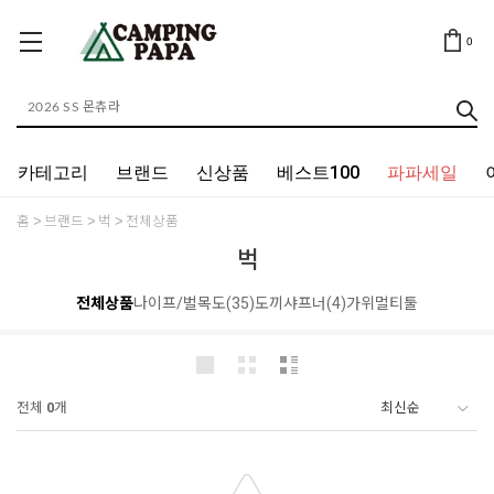
0
카테고리
브랜드
신상품
베스트100
파파세일
홈
브랜드
벅
전체상품
벅
전체상품
나이프/벌목도(35)
도끼
샤프너(4)
가위
멀티툴
전체
0
개